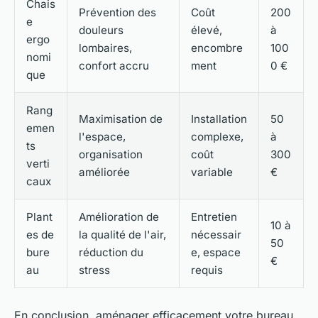
Chais
Prévention des
Coût
200
e
douleurs
élevé,
à
ergo
lombaires,
encombre
100
nomi
confort accru
ment
0 €
que
Rang
Maximisation de
Installation
50
emen
l'espace,
complexe,
à
ts
organisation
coût
300
verti
améliorée
variable
€
caux
Plant
Amélioration de
Entretien
10 à
es de
la qualité de l'air,
nécessair
50
bure
réduction du
e, espace
€
au
stress
requis
En conclusion, aménager efficacement votre bureau