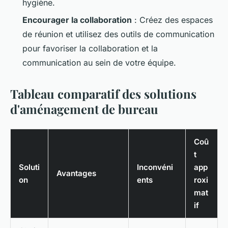
hygiène.
Encourager la collaboration
: Créez des espaces
de réunion et utilisez des outils de communication
pour favoriser la collaboration et la
communication au sein de votre équipe.
Tableau comparatif des solutions
d'aménagement de bureau
Coû
t
Soluti
Inconvéni
app
Avantages
on
ents
roxi
mat
if