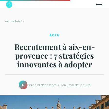
Accueil
›
Actu
ACTU
Recrutement à aix-en-
provence : 7 stratégies
innovantes à adopter
Chloé
18 décembre 2024
1 min de lecture
C