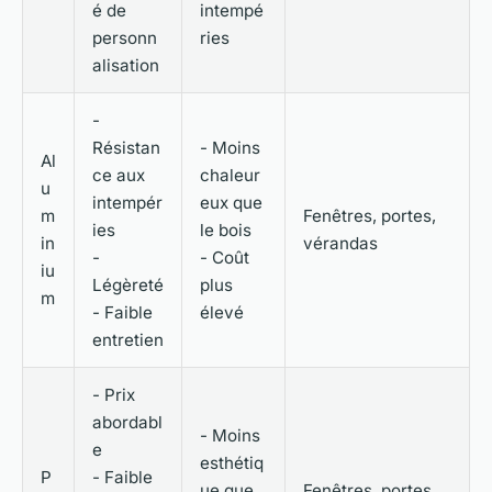
é de
intempé
personn
ries
alisation
-
Résistan
- Moins
Al
ce aux
chaleur
u
intempér
eux que
m
Fenêtres, portes,
ies
le bois
in
vérandas
-
- Coût
iu
Légèreté
plus
m
- Faible
élevé
entretien
- Prix
abordabl
- Moins
e
esthétiq
P
- Faible
ue que
Fenêtres, portes,