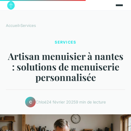
Accueil
›
Services
SERVICES
Artisan menuisier à nantes
: solutions de menuiserie
personnalisée
Chloé
24 février 2025
9 min de lecture
C