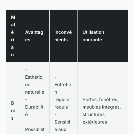
M
at
é
Avantag
Inconvé
Utilisation
ri
es
nients
courante
a
u
-
Esthétiq
-
ue
Entretie
naturelle
n
-
régulier
Portes, fenêtres,
B
Durabilit
requis
meubles intégrés,
oi
é
-
structures
s
-
Sensibl
extérieures
Possibilit
e aux