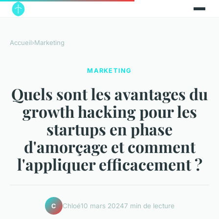
Accueil
›
Marketing
MARKETING
Quels sont les avantages du
growth hacking pour les
startups en phase
d'amorçage et comment
l'appliquer efficacement ?
Chloé
10 mars 2024
7 min de lecture
C