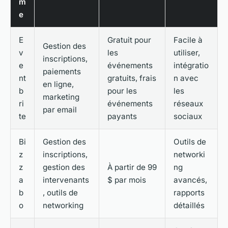
m
e
E
Gratuit pour
Facile à
Gestion des
v
les
utiliser,
inscriptions,
e
événements
intégratio
paiements
nt
gratuits, frais
n avec
en ligne,
b
pour les
les
marketing
ri
événements
réseaux
par email
te
payants
sociaux
Bi
Gestion des
Outils de
z
inscriptions,
networki
z
gestion des
À partir de 99
ng
a
intervenants
$ par mois
avancés,
b
, outils de
rapports
o
networking
détaillés