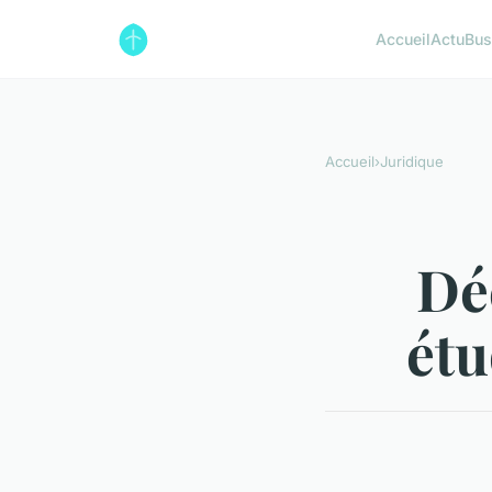
Accueil
Actu
Bus
Accueil
›
Juridique
Dé
étu