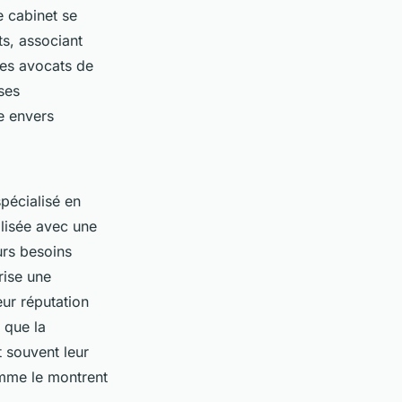
e cabinet se
ts, associant
des avocats de
ses
e envers
pécialisé en
lisée avec une
urs besoins
rise une
eur réputation
s que la
nt souvent leur
omme le montrent