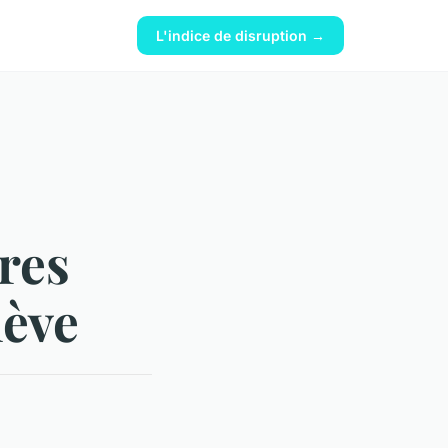
L'indice de disruption →
res
nève