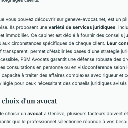
oignages clients.
e vous pouvez découvrir sur geneve-avocat.net, est un pili
oise. Ils proposent une
variété de services juridiques
, incl
l et immobilier. Ce cabinet est dédié à fournir des conseils j
 aux circonstances spécifiques de chaque client.
Leur cons
rif transparent, permet d'établir les bases d'une stratégie jur
ccessible, PBM Avocats garantit une défense robuste des dro
 des consultations en personne ou en visioconférence selon 
r capacité à traiter des affaires complexes avec rigueur et
ivilégié pour ceux nécessitant des conseils juridiques avisé
 choix d'un avocat
 de choisir un
avocat
à Genève, plusieurs facteurs doivent êt
antir que le professionnel sélectionné réponde à vos besoi