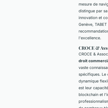
mesure de navigu
distingue par sa
innovation et c
Genève, TABET L
recommandations 
l'excellence.
CROCE & Asso
CROCE & Associé
droit commercia
vaste connaissan
spécifiques. Le 
dynamique flexib
est leur capacit
blockchain et l'i
professionnalis