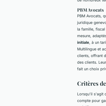
de nombreux tém
PBM Avocats
PBM Avocats, qu
juridique genev
la famille, fisca
mesure, adaptés
initiale
, à un ta
Multilingue et a
clients, offrant
des clients. Leu
fait un choix pr
Critères de
Lorsqu'il s'agit
compte pour gar