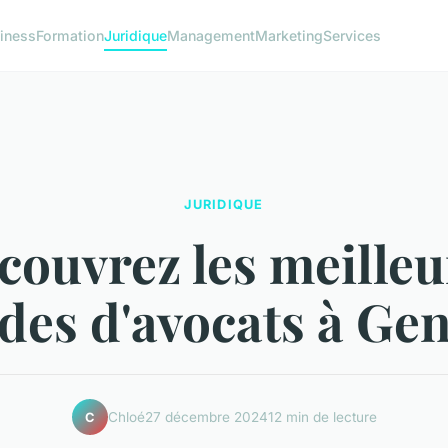
iness
Formation
Juridique
Management
Marketing
Services
JURIDIQUE
couvrez les meilleu
des d'avocats à Ge
Chloé
27 décembre 2024
12 min de lecture
C