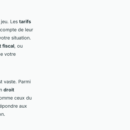
 jeu. Les
tarifs
r compte de leur
otre situation.
t fiscal
, ou
de votre
t vaste. Parmi
en
droit
 comme ceux du
répondre aux
on.