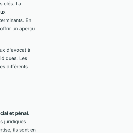
s clés. La
aux
terminants. En
offrir un aperçu
eux d'avocat à
ridiques. Les
es différents
ial et pénal
.
s juridiques
tise, ils sont en