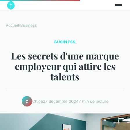
Accueil
›
Business
BUSINESS
Les secrets d'une marque
employeur qui attire les
talents
Chloé
27 décembre 2024
7 min de lecture
C