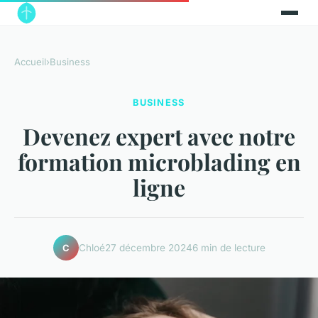
Accueil
›
Business
BUSINESS
Devenez expert avec notre
formation microblading en
ligne
Chloé
27 décembre 2024
6 min de lecture
C